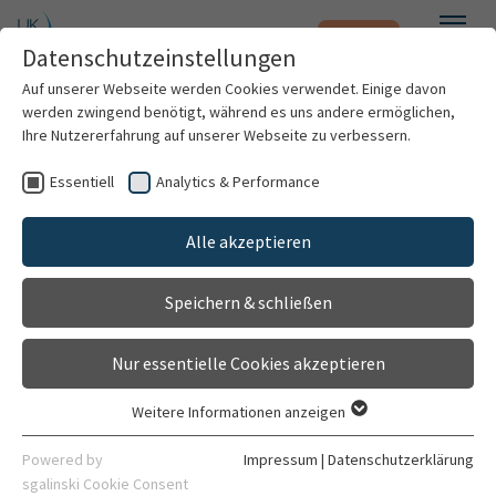
Notfall
Zum Hauptinhalt springen
Datenschutzeinstellungen
Menü
Auf unserer Webseite werden Cookies verwendet. Einige davon
werden zwingend benötigt, während es uns andere ermöglichen,
Ag Ionenkanal-
Ihre Nutzererfahrung auf unserer Webseite zu verbessern.
Signalkomplexe
Essentiell
Analytics & Performance
Patienten & Besucher
Forschungseinrichtung
Alle akzeptieren
Gehört zu
Kliniken & Institute
Klinik für Kardiologie, Angiologie, Pneumologie
Speichern & schließen
Forschung
Allgemein
Leitung
Kontaktformular
Nur essentielle Cookies akzeptieren
Karriere
Weitere Informationen anzeigen
Essentiell
Organisation
Essentielle Cookies werden für grundlegende Funktionen der
Powered by
Impressum
|
Datenschutzerklärung
Webseite benötigt. Dadurch ist gewährleistet, dass die
sgalinski Cookie Consent