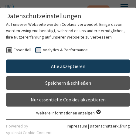
Notfall
Zum Hauptinhalt springen
Datenschutzeinstellungen
Menü
Auf unserer Webseite werden Cookies verwendet. Einige davon
werden zwingend benötigt, während es uns andere ermöglichen,
Wirbelsäulen-Sprechstunde
Ihre Nutzererfahrung auf unserer Webseite zu verbessern.
(Gesetzlich Versicherte)
Essentiell
Analytics & Performance
Patienten & Besucher
Sprechstunde
Alle akzeptieren
Gehört zu
Kliniken & Institute
Sektion für Wirbelsäulenchirurgie
Speichern & schließen
Forschung
Allgemein
Nur essentielle Cookies akzeptieren
Karriere
Weitere Informationen anzeigen
Essentiell
Organisation
Essentielle Cookies werden für grundlegende Funktionen der
Powered by
Impressum
|
Datenschutzerklärung
Webseite benötigt. Dadurch ist gewährleistet, dass die
sgalinski Cookie Consent