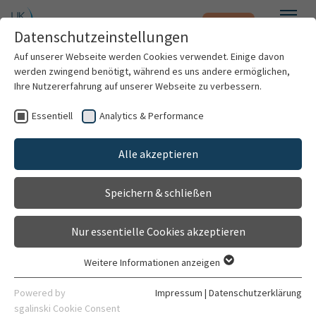
Notfall
Zum Hauptinhalt springen
Datenschutzeinstellungen
Menü
Auf unserer Webseite werden Cookies verwendet. Einige davon
werden zwingend benötigt, während es uns andere ermöglichen,
Implantatversorgung
Ihre Nutzererfahrung auf unserer Webseite zu verbessern.
Poliklinik für Zahnärztliche Prothetik
Essentiell
Analytics & Performance
Patienten & Besucher
Allgemeine Informationen
Alle akzeptieren
Kliniken & Institute
Speichern & schließen
Forschung
Nur essentielle Cookies akzeptieren
Erklärung
Karriere
Weitere Informationen anzeigen
Essentiell
Organisation
Essentielle Cookies werden für grundlegende Funktionen der
Powered by
Impressum
|
Datenschutzerklärung
Webseite benötigt. Dadurch ist gewährleistet, dass die
sgalinski Cookie Consent