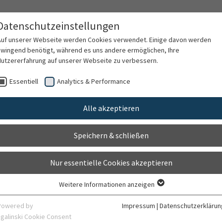
Datenschutzeinstellungen
Auf unserer Webseite werden Cookies verwendet. Einige davon werden
zwingend benötigt, während es uns andere ermöglichen, Ihre
Nutzererfahrung auf unserer Webseite zu verbessern.
rschung
Karriere
Organisation
Kontak
Essentiell
Analytics & Performance
Alle akzeptieren
m Mund-, Kiefer- und Gesi
Speichern & schließen
chtschirurgie
Nur essentielle Cookies akzeptieren
Weitere Informationen anzeigen
Essentiell
Essentielle Cookies werden für grundlegende Funktionen der Webseite
Powered by
Impressum
|
Datenschutzerklärun
benötigt. Dadurch ist gewährleistet, dass die Webseite einwandfrei
sgalinski Cookie Consent